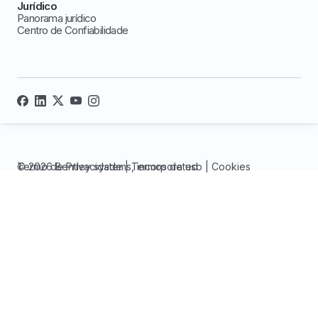
Jurídico
Panorama jurídico
Centro de Confiabilidade
© 2026 Bentley systems, incorporated
Termo de Privacidade
|
Termos de uso
|
Cookies