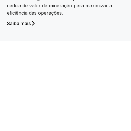
cadeia de valor da mineração para maximizar a
eficiência das operações.
Saiba mais
A SPL Powerlines UK
aprimora os fluxos de
trabalho digitais