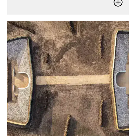
Aumente a produtividade, melhore o desempenho e
supere a escassez de recursos e habilidades para
entregar melhores resultados.
Entenda o contexto completo
Tome decisões mais embasadas entendendo os
ativos em seu contexto completo, acima e abaixo do
solo, em qualquer escala.
Construa uma infraestrutura melhor
Melhore os fluxos de trabalho de projeto, construção
e operações para garantir uma infraestrutura mais
sustentável e resiliente.