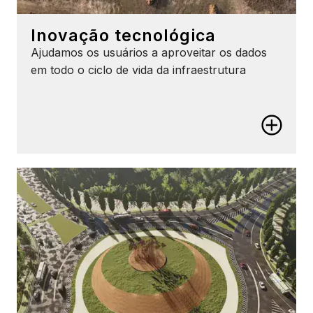
Inovação tecnológica
Ajudamos os usuários a aproveitar os dados
em todo o ciclo de vida da infraestrutura
Inovação tecnológica
Descubra o valor dos dados
Gerencie e use melhor os dados, não importa onde
ou como eles foram criados, com nosso software
aberto de gêmeos digitais.
Aumente a produtividade com a IA
Aumente a produtividade e melhore os resultados em
sua empresa com nossos aplicativos de engenharia
baseados em IA.
Conheça os recursos geoespaciais em 3D
Melhore a forma como você pesquisa, consulta,
visualiza e analisa seus ativos com nossos recursos
geoespaciais em 3D.