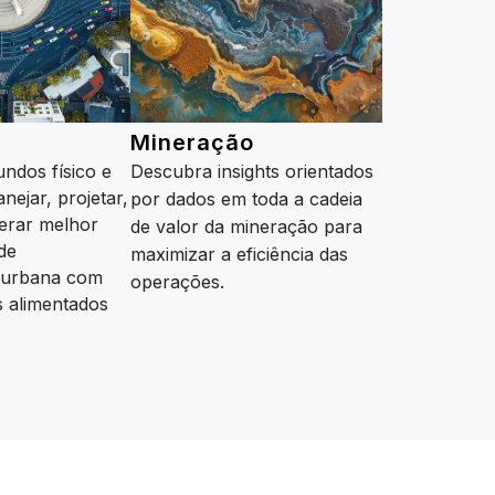
Mineração
ndos físico e
Descubra insights orientados
anejar, projetar,
por dados em toda a cadeia
perar melhor
de valor da mineração para
de
maximizar a eficiência das
a urbana com
operações.
s alimentados
Saiba mais