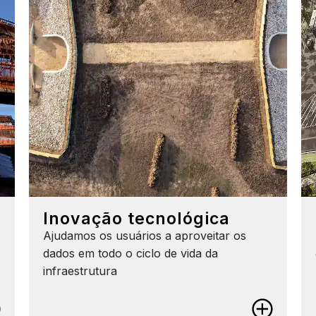
Inovação tecnológica
Ajudamos os usuários a aproveitar os
dados em todo o ciclo de vida da
infraestrutura
Inovação tecnológica
Descubra o valor dos dados