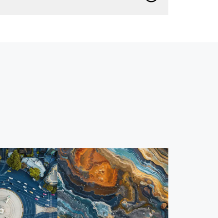
Beneficie-se de padrões abertos, tecnologias
de código aberto e APIs abertas, para que os
dados possam fluir sem problemas em todo o
seu ecossistema.
Seus dados são seus, sempre
Tenha certeza de que não usaremos seus
dados para treinar a IA sem o seu consentimento.
Não há conflito entre custo e carbono
Melhore a gestão de projetos e o desempenho
dos ativos, além de reduzir o carbono e mitigar
os impactos climáticos.