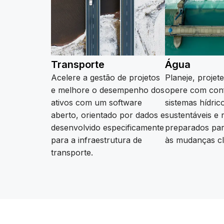
Transporte
Água
Acelere a gestão de projetos
Planeje, projet
e melhore o desempenho dos
opere com con
ativos com um software
sistemas hídric
aberto, orientado por dados e
sustentáveis e r
desenvolvido especificamente
preparados par
para a infraestrutura de
às mudanças cl
Saiba mais
transporte.
Saiba mais