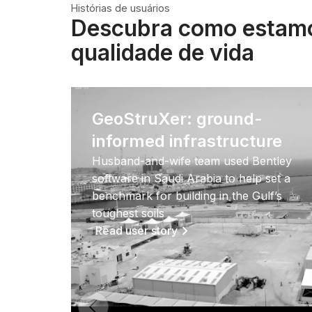
Histórias de usuários
Descubra como estamo
qualidade de vida
GeoStruXer: ground-
informed infrastructure
Husband-and-wife team used Bentley
software in Saudi Arabia to help set a
benchmark for building in the Gulf’s
toughest soils
Read user story