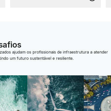
Gerencie e use melhor os dados, não importa
onde ou como eles foram criados, com nosso
software aberto de gêmeos digitais.
Aumente a produtividade com a IA
Aumente a produtividade e melhore os
resultados em sua empresa com nossos
safios
aplicativos de engenharia baseados em IA.
zados ajudam os profissionais de infraestrutura a atender
Conheça os recursos geoespaciais em
ndo um futuro sustentável e resiliente.
3D
Melhore a forma como você pesquisa, consulta,
visualiza e analisa seus ativos com nossos
recursos geoespaciais em 3D.