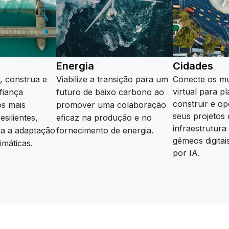
Energia
Cidades
e, construa e
Viabilize a transição para um
Conecte os mu
virtual para pl
fiança
futuro de baixo carbono ao
construir e o
os mais
promover uma colaboração
seus projetos 
esilientes,
eficaz na produção e no
infraestrutur
a a adaptação
fornecimento de energia.
gêmeos digitai
Saiba mais
imáticas.
por IA.
Saiba mais