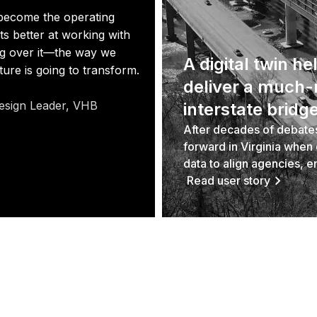
ll become the operating
ets better at working with
ng over it—the way we
A digital twin h
ture is going to transform.
deliver a much
esign Leader, VHB
interstate bridg
After decades of debates
forward in Virginia whe
data to align agencies, e
Read user story