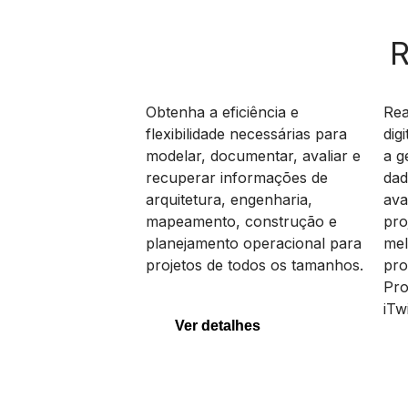
R
MicroStation
Pr
Obtenha a eficiência e
Rea
flexibilidade necessárias para
dig
modelar, documentar, avaliar e
a g
recuperar informações de
dad
MicroStation
Pr
arquitetura, engenharia,
ava
mapeamento, construção e
pro
planejamento operacional para
mel
projetos de todos os tamanhos.
pro
Pro
iTw
Ver detalhes