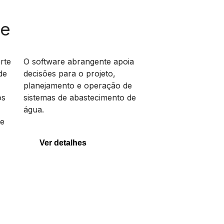
re
OpenFlows
WaterGEMS
rte
O software abrangente apoia
de
decisões para o projeto,
planejamento e operação de
os
sistemas de abastecimento de
OpenFlows
água.
WaterGEMS
de
Ver detalhes