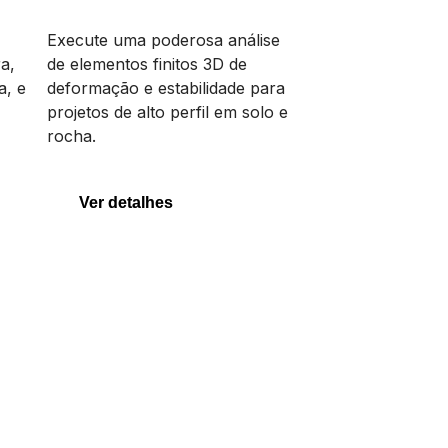
PLAXIS 3D
Execute uma poderosa análise
a,
de elementos finitos 3D de
a, e
deformação e estabilidade para
projetos de alto perfil em solo e
PLAXIS 3D
rocha.
Ver detalhes