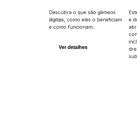
Gêmeos Digitais
Op
Descubra o que são gêmeos
Est
digitais, como eles o beneficiam
e d
e como funcionam.
abr
con
Gêmeos Digitais
Op
inc
Ver detalhes
dre
sub