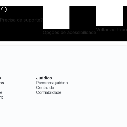
Precisa de suporte?
Voltar ao topo
Opções de acessibilidade
s
Jurídico
os
Panorama jurídico
Centro de
ve
Confiabilidade
nt