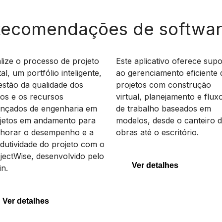
ecomendações de softwa
ojectWise
SYNCHRO 4D
lize o processo de projeto
Este aplicativo oferece supo
ital, um portfólio inteligente,
ao gerenciamento eficiente 
estão da qualidade dos
projetos com construção
os e os recursos
virtual, planejamento e flux
ojectWise
SYNCHRO 4D
nçados de engenharia em
de trabalho baseados em
jetos em andamento para
modelos, desde o canteiro 
horar o desempenho e a
obras até o escritório.
dutividade do projeto com o
jectWise, desenvolvido pelo
Ver detalhes
in.
Ver detalhes