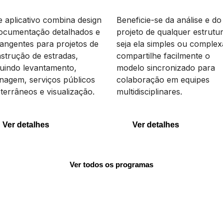
enRoads Designer
STAAD
e aplicativo combina design
Beneficie-se da análise e do
ocumentação detalhados e
projeto de qualquer estrutur
angentes para projetos de
seja ela simples ou complex
strução de estradas,
compartilhe facilmente o
enRoads Designer
STAAD
luindo levantamento,
modelo sincronizado para
nagem, serviços públicos
colaboração em equipes
terrâneos e visualização.
multidisciplinares.
Ver detalhes
Ver detalhes
Ver todos os programas