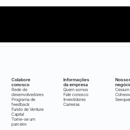
Colabore
Informações
Nosso
conosco
da empresa
negóci
Rede de
Quem somos
Cesium
desenvolvedores
Fale conosco
Cohesi
Programa de
Investidores
Seeque
feedback
Carreiras
Fundo de Venture
Capital
Torne-se um
parceiro