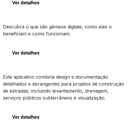
Ver detalhes
Gêmeos Digitais
Descubra o que são gêmeos digitais, como eles o
beneficiam e como funcionam.
Gêmeos Digitais
Ver detalhes
OpenRoads Designer
Este aplicativo combina design e documentação
detalhados e abrangentes para projetos de construção
de estradas, incluindo levantamento, drenagem,
serviços públicos subterrâneos e visualização.
OpenRoads Designer
Ver detalhes