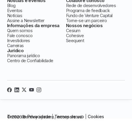
Notícias e eventos
Colabore conosco
Blog
Rede de desenvolvedores
Eventos
Programa de feedback
Notícias
Fundo de Venture Capital
Assine a Newsletter
Torne-se um parceiro
Informações da empresa
Nossos negócios
Quem somos
Cesium
Fale conosco
Cohesive
Investidores
Seequent
Carreiras
Jurídico
Panorama jurídico
Centro de Confiabilidade
Termo de Privacidade
|
Termos de uso
|
Cookies
© 2026 Bentley systems, incorporated