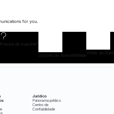
munications for you.
Precisa de suporte?
Voltar ao topo
Opções de acessibilidade
s
Jurídico
os
Panorama jurídico
Centro de
ve
Confiabilidade
nt