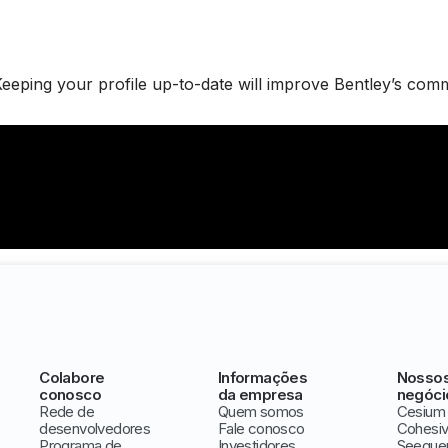
eeping your profile up-to-date will improve Bentley’s com
Colabore
Informações
Nosso
conosco
da empresa
negóci
Rede de
Quem somos
Cesium
desenvolvedores
Fale conosco
Cohesi
Programa de
Investidores
Seeque