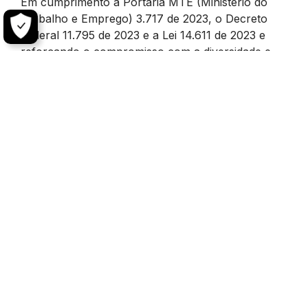
Em cumprimento à Portaria MTE (Ministério do
Trabalho e Emprego) 3.717 de 2023, o Decreto
Federal 11.795 de 2023 e a Lei 14.611 de 2023 e
reforçando o compromisso com a diversidade e
inclusão, a Bentley Brasil disponibiliza o Relatório
de Transparência Salarial e de Critérios
Remuneratórios anexo.
Destacamos que a metodologia adotada pelo MTE
não compara a remuneração entre mulheres e
homens que ocupam o mesmo cargo e realizam a
mesma atividade ou função, uma vez que as
análises se baseiam apenas nos grandes grupos
de CBOs (Código Brasileiro de Ocupações).
Logo, as informações divulgadas no Relatório de
Transparência Salarial indicam diferenças salariais
que não estão vinculadas à discriminação de
gênero, mas que decorrem da adoção de uma
metodologia própria pelo MTE que, na prática,
compara empregados em cargos, atividades e