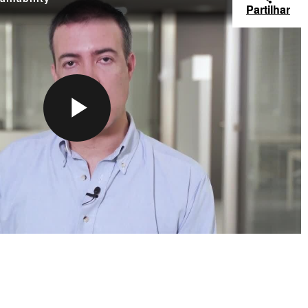
Partilhar
P
L
A