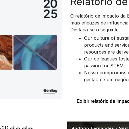
Relatório d
O relatório de impacto da
mais eficazes de influenci
Destaca-se o seguinte:
Our culture of susta
products and service
resources are delive
Our colleagues fost
passion for STEM.
Nosso compromisso 
gestão de um negóci
Exibir relatório de impa
Rodrigo Fernandes - Sust