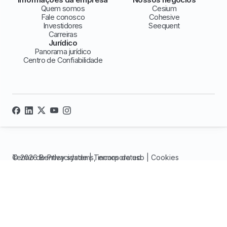
Quem somos
Cesium
Fale conosco
Cohesive
Investidores
Seequent
Carreiras
Jurídico
Panorama jurídico
Centro de Confiabilidade
© 2026 Bentley systems, incorporated
Termo de Privacidade
|
Termos de uso
|
Cookies