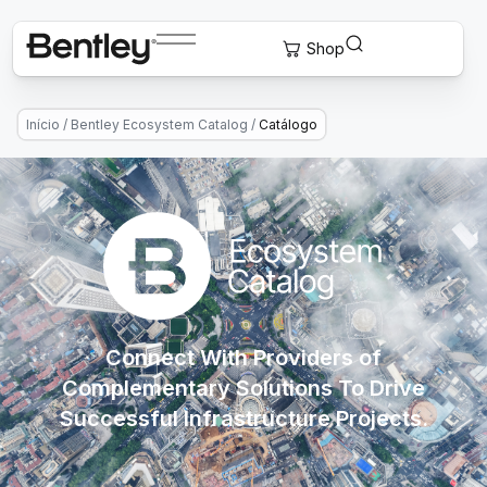
Início
/
Bentley Ecosystem Catalog
/
Catálogo
Connect With Providers of
Complementary Solutions To Drive
Successful Infrastructure Projects.