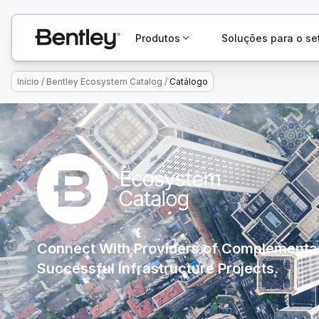
Produtos
Soluções para o se
Início
/
Bentley Ecosystem Catalog
/
Catálogo
Connect With Providers of Complementar
Successful Infrastructure Projects.