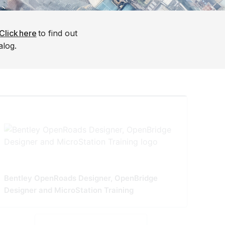
Click here
to find out
alog.
Bentley OpenRoads Designer, OpenBridge
Designer and MicroStation Training