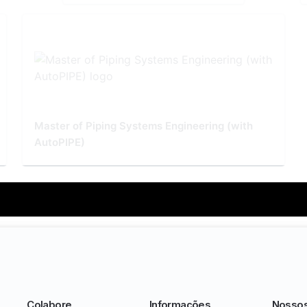
Master of Piping Systems Engineering (with
AutoPIPE)
Colabore
Informações
Nosso