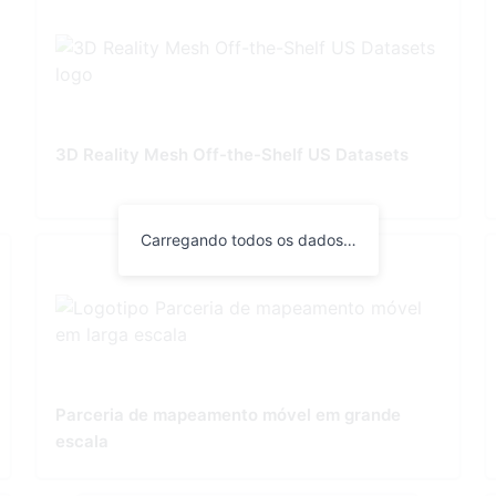
3D Reality Mesh Off-the-Shelf US Datasets
Carregando todos os dados…
Parceria de mapeamento móvel em grande
escala