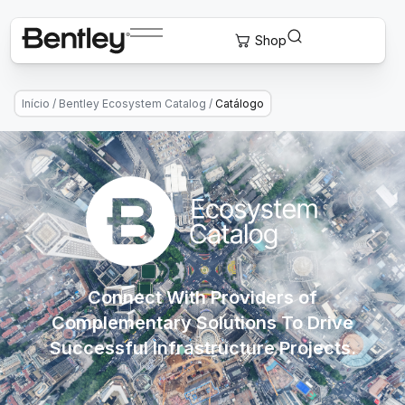
Início
/
Bentley Ecosystem Catalog
/
Catálogo
Connect With Providers of
Complementary Solutions To Drive
Successful Infrastructure Projects.