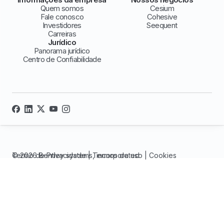
Quem somos
Cesium
Fale conosco
Cohesive
Investidores
Seequent
Carreiras
Jurídico
Panorama jurídico
Centro de Confiabilidade
© 2026 Bentley systems, incorporated
Termo de Privacidade
|
Termos de uso
|
Cookies