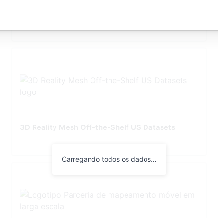
Treinamento 5 estrelas — Projetos mais
inteligentes: domine o Bentley MicroStation,
OpenBridge e OpenRoads
3D Reality Mesh Off-the-Shelf US Datasets
Carregando todos os dados…