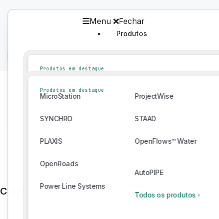
Menu
Fechar
Produtos
Produtos
Início
/
Bentley Ecosystem Catalog
/
Catálogo
Produtos em destaque
MicroStation
ProjectWise
Produtos em destaque
MicroStation
ProjectWise
SYNCHRO
STAAD
SYNCHRO
STAAD
PLAXIS
OpenFlows™ Water
PLAXIS
OpenFlows™ Water
OpenRoads
AutoPIPE
OpenRoads
Power Line Systems
AutoPIPE
Todos os produtos
Power Line Systems
Connect With Providers of Complementary Solu
Todos os produtos