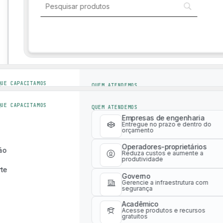
Soluções para o setor
Soluções para o setor
QUE CAPACITAMOS
QUEM ATENDEMOS
Empresas de engenharia
Entregue no prazo e dentro do
QUE CAPACITAMOS
QUEM ATENDEMOS
orçamento
Empresas de engenharia
Operadores-proprietários
Entregue no prazo e dentro do
ão
orçamento
Reduza custos e aumente a
produtividade
Operadores-proprietários
te
ão
Reduza custos e aumente a
Governo
produtividade
Gerencie a infraestrutura com
segurança
te
Governo
Acadêmico
Gerencie a infraestrutura com
Acesse produtos e recursos
segurança
gratuitos
Acadêmico
Acesse produtos e recursos
gratuitos