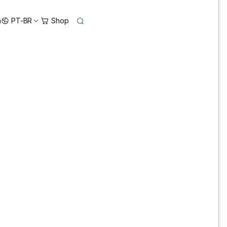
n
PT-BR
antir mais eficiência.