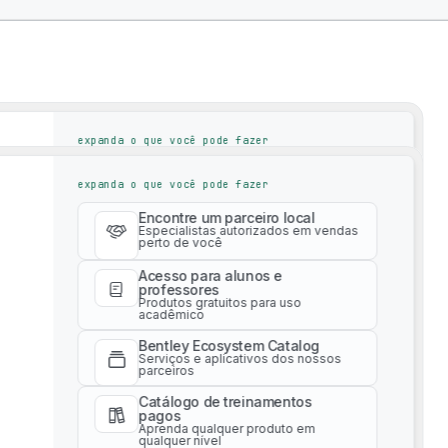
expanda o que você pode fazer
Encontre um parceiro local
expanda o que você pode fazer
Especialistas autorizados em vendas
perto de você
Encontre um parceiro local
Acesso para alunos e
Especialistas autorizados em vendas
perto de você
professores
Produtos gratuitos para uso
acadêmico
Acesso para alunos e
professores
Bentley Ecosystem Catalog
Produtos gratuitos para uso
Serviços e aplicativos dos nossos
acadêmico
parceiros
Bentley Ecosystem Catalog
Catálogo de treinamentos
Serviços e aplicativos dos nossos
pagos
parceiros
Aprenda qualquer produto em
tions To Drive Successful Infrastructure Proj
qualquer nível
Catálogo de treinamentos
pagos
Serviços profissionais
Aprenda qualquer produto em
Receba orientação especializada
qualquer nível