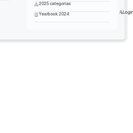
Yearbook 2024
2025 categorias
Logi
Yearbook 2024
inovador para simplificar fluxos de trabalho e gar
e featured in this catalog.