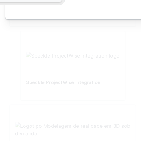
5 Star Configuration: Bentley OpenRoads
Designer, OpenBridge Modeler & MicroStation
Tailored for Precision and Performance
Speckle ProjectWise Integration