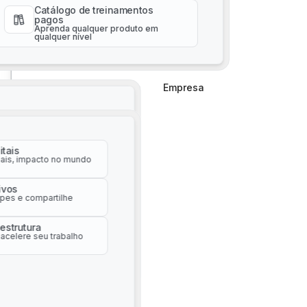
qualquer nível
Catálogo de treinamentos
API de dados de sustentabilidade
pagos
Aprenda qualquer produto em
qualquer nível
Empresa
Empresa
tais
uais, impacto no mundo
tais
tivos
uais, impacto no mundo
pes e compartilhe
3D Navigation with SpaceMouse
tivos
aestrutura
pes e compartilhe
acelere seu trabalho
aestrutura
acelere seu trabalho