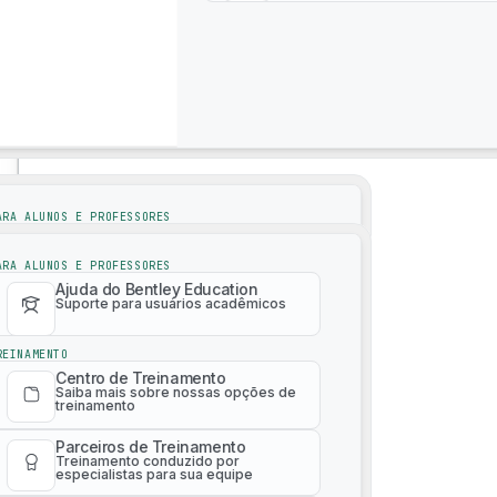
Suporte
Suporte
ARA ALUNOS E PROFESSORES
Explore e interaja com nosso ecossistema global e 
Ajuda do Bentley Education
Suporte para usuários acadêmicos
ARA ALUNOS E PROFESSORES
Are you a solution provider?
Click here
to find out how to b
Ajuda do Bentley Education
Suporte para usuários acadêmicos
REINAMENTO
Centro de Treinamento
Saiba mais sobre nossas opções de
REINAMENTO
treinamento
Centro de Treinamento
Saiba mais sobre nossas opções de
Parceiros de Treinamento
treinamento
Treinamento conduzido por
especialistas para sua equipe
Parceiros de Treinamento
Treinamento conduzido por
Catálogo de treinamentos
especialistas para sua equipe
pagos
Aprenda qualquer produto em