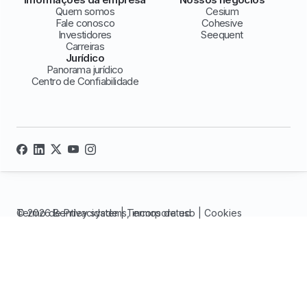
Quem somos
Cesium
Fale conosco
Cohesive
Investidores
Seequent
Carreiras
Jurídico
Panorama jurídico
Centro de Confiabilidade
© 2026 Bentley systems, incorporated
Termo de Privacidade
|
Termos de uso
|
Cookies