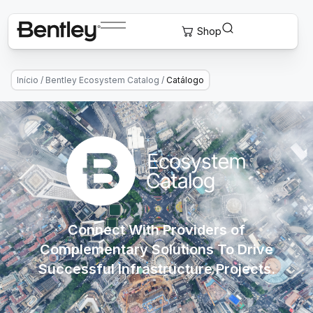
Início
/
Bentley Ecosystem Catalog
/
Catálogo
Connect With Providers of
Complementary Solutions To Drive
Successful Infrastructure Projects.