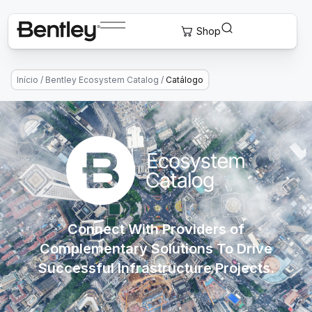
Início
/
Bentley Ecosystem Catalog
/
Catálogo
Connect With Providers of
Complementary Solutions To Drive
Successful Infrastructure Projects.