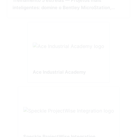
Treinamento 5 estrelas — Projetos mais
inteligentes: domine o Bentley MicroStation,
OpenBridge e OpenRoads
Ace Industrial Academy
Speckle ProjectWise Integration