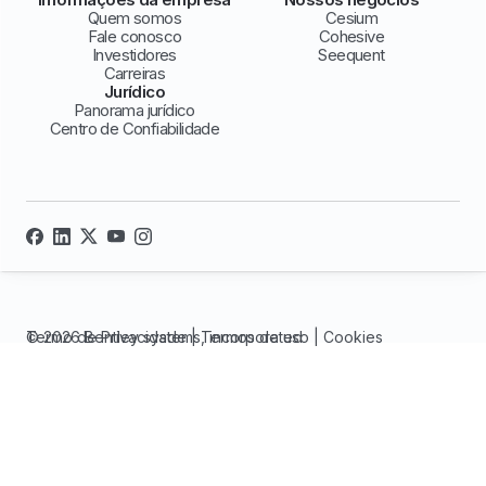
Quem somos
Cesium
Fale conosco
Cohesive
Investidores
Seequent
Carreiras
Jurídico
Panorama jurídico
Centro de Confiabilidade
© 2026 Bentley systems, incorporated
Termo de Privacidade
|
Termos de uso
|
Cookies