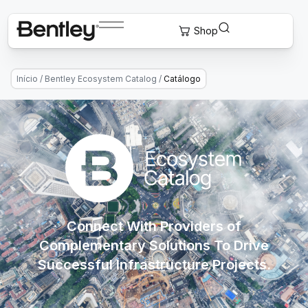
Início
/
Bentley Ecosystem Catalog
/
Catálogo
Connect With Providers of
Complementary Solutions To Drive
Successful Infrastructure Projects.