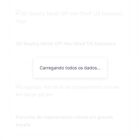
3D Reality Mesh Off-the-Shelf US Datasets
Carregando todos os dados…
Parceria de mapeamento móvel em grande
escala