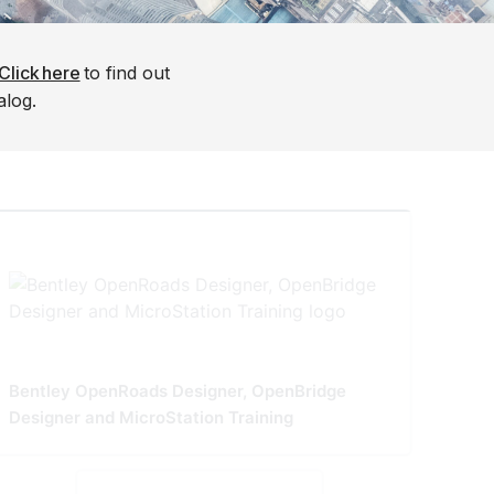
Click here
to find out
alog.
Bentley OpenRoads Designer, OpenBridge
Designer and MicroStation Training