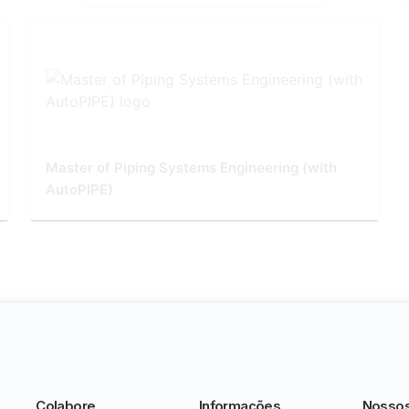
Master of Piping Systems Engineering (with
AutoPIPE)
Colabore
Informações
Nosso