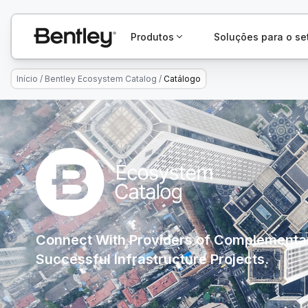
Produtos
Soluções para o se
Início
/
Bentley Ecosystem Catalog
/
Catálogo
Connect With Providers of Complementar
Successful Infrastructure Projects.