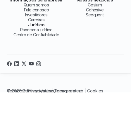
Quem somos
Cesium
Fale conosco
Cohesive
Investidores
Seequent
Carreiras
Jurídico
Panorama jurídico
Centro de Confiabilidade
© 2026 Bentley systems, incorporated
Termo de Privacidade
|
Termos de uso
|
Cookies