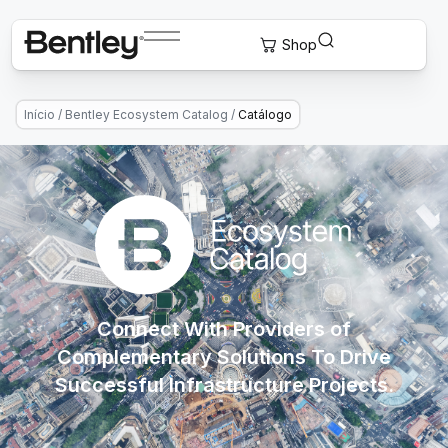
Início
/
Bentley Ecosystem Catalog
/
Catálogo
Connect With Providers of
Complementary Solutions To Drive
Successful Infrastructure Projects.