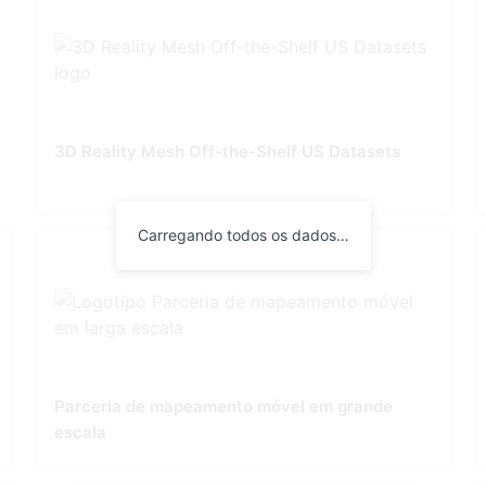
3D Reality Mesh Off-the-Shelf US Datasets
Carregando todos os dados…
Parceria de mapeamento móvel em grande
escala