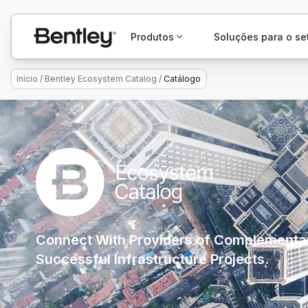
Produtos
Soluções para o se
Início
/
Bentley Ecosystem Catalog
/
Catálogo
Connect With Providers of Complementar
Successful Infrastructure Projects.