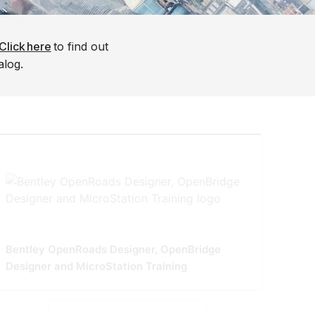
Click here
to find out
alog.
Bentley OpenRoads Designer, OpenBridge
Designer and MicroStation Training