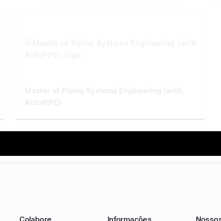
Master of Piping Systems Engineering (with
AutoPIPE)
Colabore
Informações
Nosso