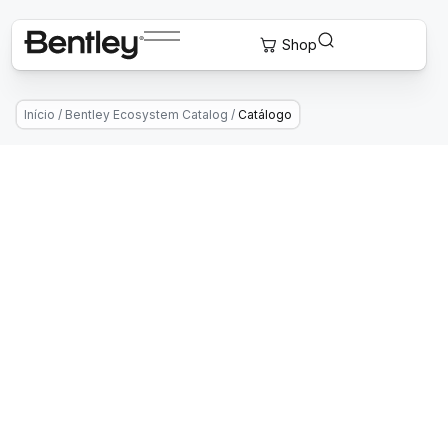
Início
/
Bentley Ecosystem Catalog
/
Catálogo
Connect With Providers of
Complementary Solutions To Drive
Successful Infrastructure Projects.