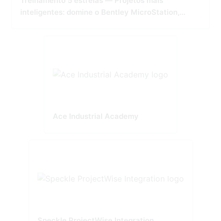
Treinamento 5 estrelas — Projetos mais
inteligentes: domine o Bentley MicroStation,
OpenBridge e OpenRoads
Ace Industrial Academy
Speckle ProjectWise Integration