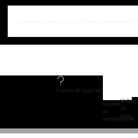
Aprenda Sobre Os Objetivos De Desenvolvi
Precisa de suporte?
Voltar
Opções
ao
de
topo
acessibilidade