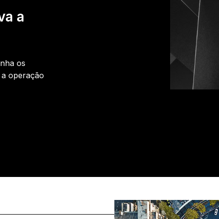
va a
enha os
e a operação