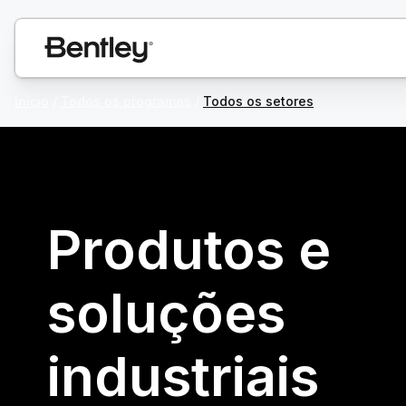
Início
/
Todos os programas
/
Todos os setores
Produtos e
soluções
industriais