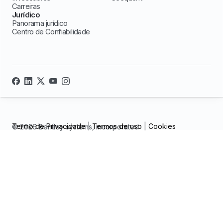
Carreiras
Jurídico
Panorama jurídico
Centro de Confiabilidade
Termo de Privacidade
|
Termos de uso
|
Cookies
© 2026 Bentley systems, incorporated