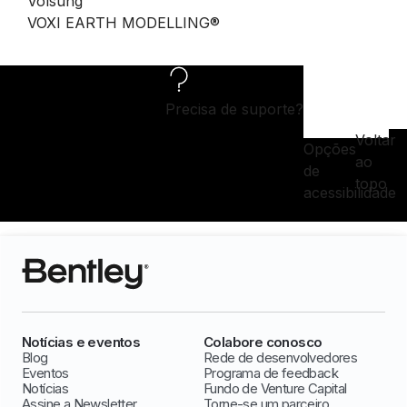
Volsung™
VOXI EARTH MODELLING®
Precisa de suporte?
Voltar
Opções
ao
de
topo
acessibilidade
Notícias e eventos
Colabore conosco
Blog
Rede de desenvolvedores
Eventos
Programa de feedback
Notícias
Fundo de Venture Capital
Assine a Newsletter
Torne-se um parceiro