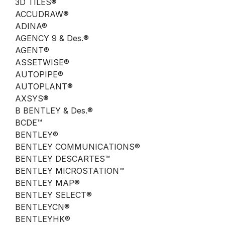
3D TILES®
ACCUDRAW®
ADINA®
AGENCY 9 & Des.®
AGENT®
ASSETWISE®
AUTOPIPE®
AUTOPLANT®
AXSYS®
B BENTLEY & Des.®
BCDE™
BENTLEY®
BENTLEY COMMUNICATIONS®
BENTLEY DESCARTES™
BENTLEY MICROSTATION™
BENTLEY MAP®
BENTLEY SELECT®
BENTLEYCN®
BENTLEYHK®