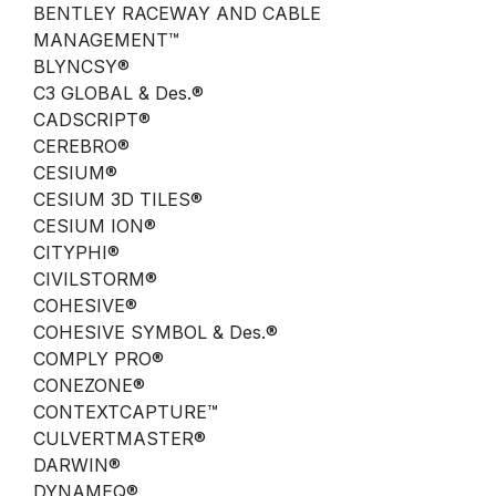
BENTLEY RACEWAY AND CABLE
MANAGEMENT™
BLYNCSY®
C3 GLOBAL & Des.®
CADSCRIPT®
CEREBRO®
CESIUM®
CESIUM 3D TILES®
CESIUM ION®
CITYPHI®
CIVILSTORM®
COHESIVE®
COHESIVE SYMBOL & Des.®
COMPLY PRO®
CONEZONE®
CONTEXTCAPTURE™
CULVERTMASTER®
DARWIN®
DYNAMEQ®