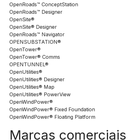
OpenRoads™ ConceptStation
OpenRoads™ Designer
OpenSite®
OpenSite® Designer
OpenRoads™ Navigator
OPENSUBSTATION®
OpenTower®
OpenTower® Comms
OPENTUNNEL®
OpenUtilities®
OpenUtilities® Designer
OpenUtilities® Map
OpenUtilities® PowerView
OpenWindPower®
OpenWindPower® Fixed Foundation
OpenWindPower® Floating Platform
Marcas comerciais