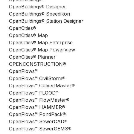
OpenBuildings® Designer
OpenBuildings® Speedikon
OpenBuildings® Station Designer
OpenCities®
OpenCities® Map
OpenCities® Map Enterprise
OpenCities® Map PowerView
OpenCities® Planner
OPENCONSTRUCTION®
OpenFlows™
OpenFlows™ CivilStorm®
OpenFlows™ CulvertMaster®
OpenFlows™ FLOOD™
OpenFlows™ FlowMaster®
OpenFlows™ HAMMER®
OpenFlows™ PondPack®
OpenFlows™ SewerCAD®
OpenFlows™ SewerGEMS®