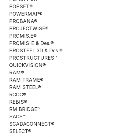
POPSET®
POWERMAP®
PROBANA®
PROJECTWISE®
PROMIS.E®
PROMIS-E & Des.®
PROSTEEL 3D & Des.®
PROSTRUCTURES™
QUICKVISION®
RAM®
RAM FRAME®
RAM STEEL®
RCDC®
REBIS®
RM BRIDGE™
SACS™
SCADACONNECT®
SELECT®