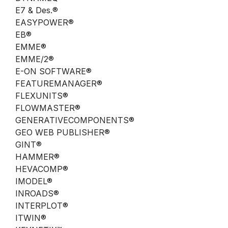
E7 & Des.®
EASYPOWER®
EB®
EMME®
EMME/2®
E-ON SOFTWARE®
FEATUREMANAGER®
FLEXUNITS®
FLOWMASTER®
GENERATIVECOMPONENTS®
GEO WEB PUBLISHER®
GINT®
HAMMER®
HEVACOMP®
IMODEL®
INROADS®
INTERPLOT®
ITWIN®