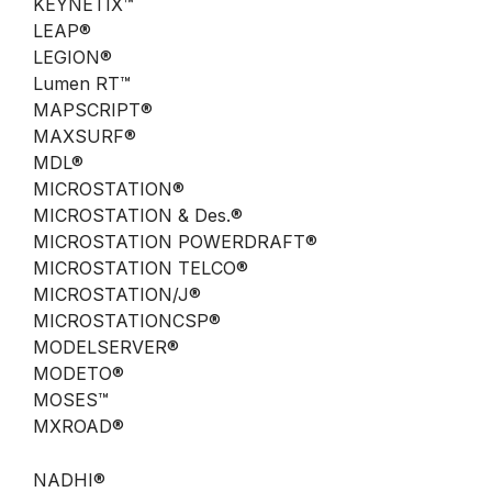
KEYNETIX™
LEAP®
LEGION®
Lumen RT™
MAPSCRIPT®
MAXSURF®
MDL®
MICROSTATION®
MICROSTATION & Des.®
MICROSTATION POWERDRAFT®
MICROSTATION TELCO®
MICROSTATION/J®
MICROSTATIONCSP®
MODELSERVER®
MODETO®
MOSES™
MXROAD®
NADHI®