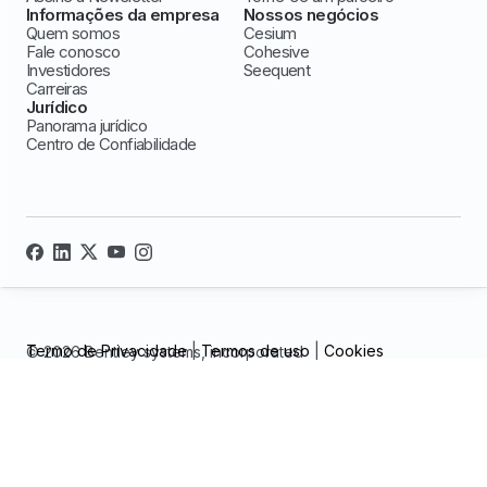
Informações da empresa
Nossos negócios
Quem somos
Cesium
Fale conosco
Cohesive
Investidores
Seequent
Carreiras
Jurídico
Panorama jurídico
Centro de Confiabilidade
Termo de Privacidade
|
Termos de uso
|
Cookies
© 2026 Bentley systems, incorporated