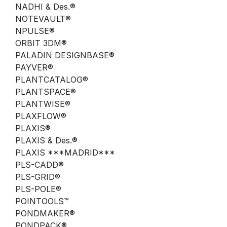
NADHI & Des.®
NOTEVAULT®
NPULSE®
ORBIT 3DM®
PALADIN DESIGNBASE®
PAYVER®
PLANTCATALOG®
PLANTSPACE®
PLANTWISE®
PLAXFLOW®
PLAXIS®
PLAXIS & Des.®
PLAXIS ***MADRID***
PLS-CADD®
PLS-GRID®
PLS-POLE®
POINTOOLS™
PONDMAKER®
PONDPACK®