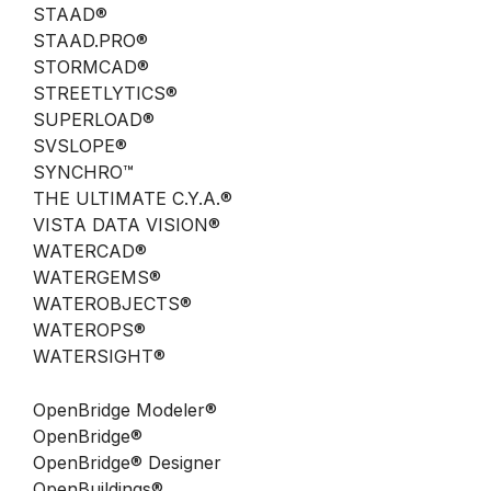
STAAD®
STAAD.PRO®
STORMCAD®
STREETLYTICS®
SUPERLOAD®
SVSLOPE®
SYNCHRO™
THE ULTIMATE C.Y.A.®
VISTA DATA VISION®
WATERCAD®
WATERGEMS®
WATEROBJECTS®
WATEROPS®
WATERSIGHT®
OpenBridge Modeler®
OpenBridge®
OpenBridge® Designer
OpenBuildings®