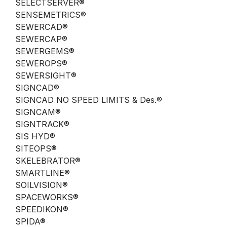
SELECTSERVER®
SENSEMETRICS®
SEWERCAD®
SEWERCAP®
SEWERGEMS®
SEWEROPS®
SEWERSIGHT®
SIGNCAD®
SIGNCAD NO SPEED LIMITS & Des.®
SIGNCAM®
SIGNTRACK®
SIS HYD®
SITEOPS®
SKELEBRATOR®
SMARTLINE®
SOILVISION®
SPACEWORKS®
SPEEDIKON®
SPIDA®