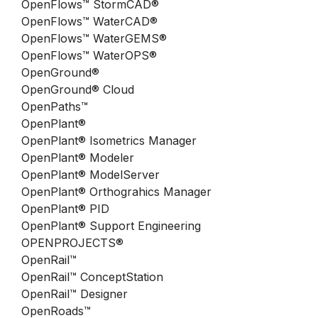
OpenFlows™ StormCAD®
OpenFlows™ WaterCAD®
OpenFlows™ WaterGEMS®
OpenFlows™ WaterOPS®
OpenGround®
OpenGround® Cloud
OpenPaths™
OpenPlant®
OpenPlant® Isometrics Manager
OpenPlant® Modeler
OpenPlant® ModelServer
OpenPlant® Orthograhics Manager
OpenPlant® PID
OpenPlant® Support Engineering
OPENPROJECTS®
OpenRail™
OpenRail™ ConceptStation
OpenRail™ Designer
OpenRoads™