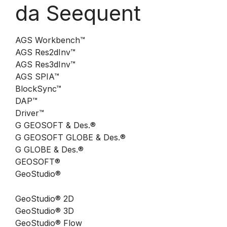
da Seequent
AGS Workbench™
AGS Res2dInv™
AGS Res3dInv™
AGS SPIA™
BlockSync™
DAP™
Driver™
G GEOSOFT & Des.®
G GEOSOFT GLOBE & Des.®
G GLOBE & Des.®
GEOSOFT®
GeoStudio®
GeoStudio® 2D
GeoStudio® 3D
GeoStudio® Flow