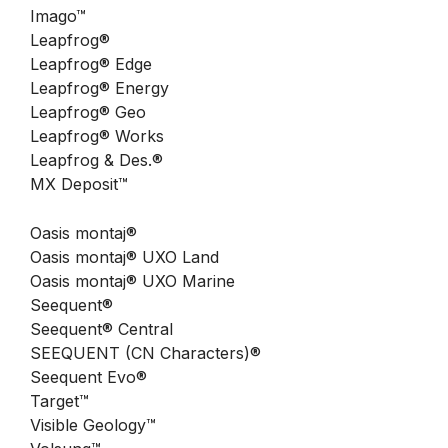
Imago™
Leapfrog®
Leapfrog® Edge
Leapfrog® Energy
Leapfrog® Geo
Leapfrog® Works
Leapfrog & Des.®
MX Deposit™
Oasis montaj®
Oasis montaj® UXO Land
Oasis montaj® UXO Marine
Seequent®
Seequent® Central
SEEQUENT (CN Characters)®
Seequent Evo®
Target™
Visible Geology™