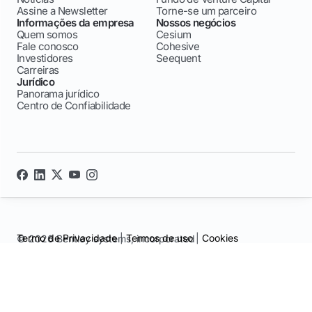
Assine a Newsletter
Torne-se um parceiro
Informações da empresa
Nossos negócios
Quem somos
Cesium
Fale conosco
Cohesive
Investidores
Seequent
Carreiras
Jurídico
Panorama jurídico
Centro de Confiabilidade
Termo de Privacidade
|
Termos de uso
|
Cookies
© 2026 Bentley systems, incorporated