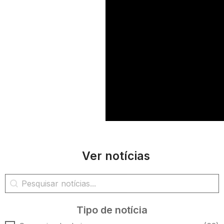
Ver notícias
Pesquisa de notícias
Pesquisar conteúdo
Tipo de notícia