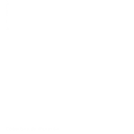
a
í
s
c
i
a
Cobertura de imprensa