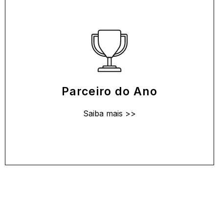
Parceiro do Ano
Esse prêmio altamente cobiçado reconhece o
parceiro que alcançou um aumento
significativo em sua base de clientes ou
crescimento de novas vendas. Os parceiros
Parceiro do Ano
indicados devem ser capazes de demonstrar
comprometimento com a equipe local da
Saiba mais >>
Bentley, bem como inovação, diferenciação
competitiva, valor e satisfação do cliente.