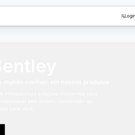
Logi
Bentley
o o mundo confiam em nossos produtos
e infraestrutura soluções inteligentes para
 responsável pelo projeto, construção ou
ução para você.