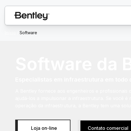
Início
/
Software
Software da 
Especialistas em infraestrutura em tod
A Bentley fornece aos engenheiros e profissionais d
ajudá-los a impulsionar a infraestrutura. Se você é
operação da infraestrutura, a Bentley tem uma sol
Contato comercial
Loja on-line