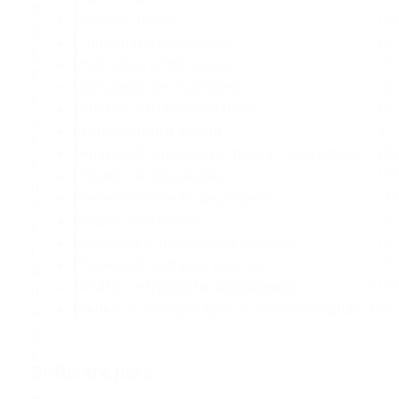
w
e
Gêmeos digitais
(10)
a
p
Engenharia geotécnica
(9)
r
o
Hidráulica e hidrologia
(7)
e
r
Simulação de mobilidade
(3)
c
Análise estrutural offshore
(7)
a
Infraestrutura aberta
(1)
t
Análise de pressão no tubo e reservatório
(2)
e
Projeto de instalações
(7)
g
Desenvolvimento de projetos
(4)
o
Projeto ferroviário
(4)
r
Realidade e modelagem espacial
(9)
i
Projeto de estradas e locais
(7)
a
Análise estrutural e detalhamento
(17)
d
Redes de comunicação e concessionárias
(22)
e
p
r
Software para
o
d