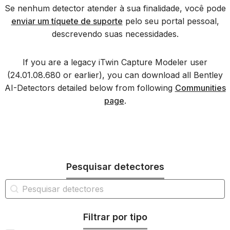
Se nenhum detector atender à sua finalidade, você pode
enviar um tíquete de suporte
pelo seu portal pessoal,
descrevendo suas necessidades.
If you are a legacy iTwin Capture Modeler user
(24.01.08.680 or earlier), you can download all Bentley
AI-Detectors detailed below from following
Communities
page
.
Pesquisar detectores
Pesquisa de detector iTwin
Pesquisar conteúdo
Filtrar por tipo