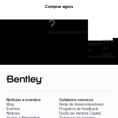
Comprar agora
Precisa de suporte?
Voltar
Opções
ao
de
topo
acessibilidade
Notícias e eventos
Colabore conosco
Blog
Rede de desenvolvedores
Eventos
Programa de feedback
Notícias
Fundo de Venture Capital
Assine a Newsletter
Torne-se um parceiro