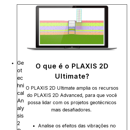
Ge
O que é o PLAXIS 2D
ot
Ultimate?
ec
hni
O PLAXIS 2D Ultimate amplia os recursos
cal
do PLAXIS 2D Advanced, para que você
An
possa lidar com os projetos geotécnicos
aly
mais desafiadores.
sis
2
Analise os efeitos das vibrações no