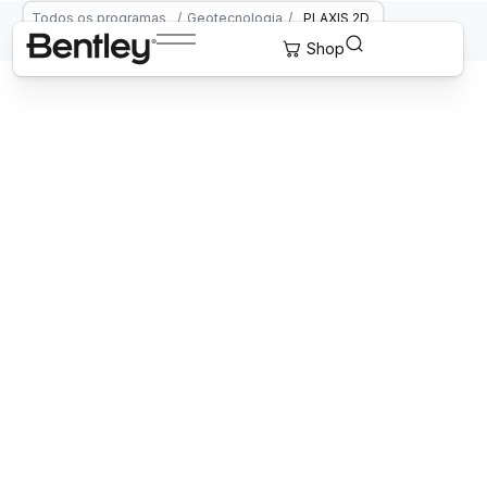
Todos os programas
/
Geotecnologia
/
PLAXIS 2D
PLAXIS 2D
Software de engenharia geotécnica
2D