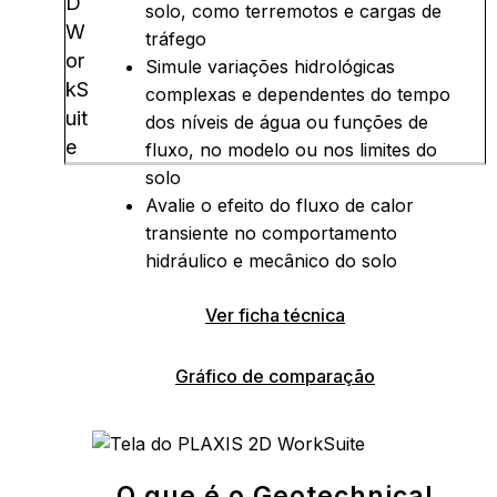
D
solo, como terremotos e cargas de
W
tráfego
or
Simule variações hidrológicas
kS
complexas e dependentes do tempo
uit
dos níveis de água ou funções de
e
fluxo, no modelo ou nos limites do
solo
Avalie o efeito do fluxo de calor
transiente no comportamento
hidráulico e mecânico do solo
Ver ficha técnica
Gráfico de comparação
O que é o Geotechnical