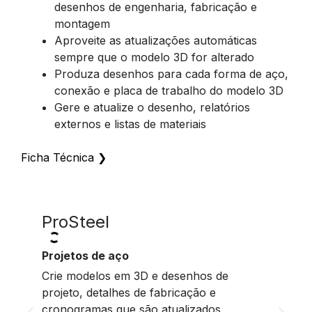
desenhos de engenharia, fabricação e
montagem
Aproveite as atualizações automáticas
sempre que o modelo 3D for alterado
Produza desenhos para cada forma de aço,
conexão e placa de trabalho do modelo 3D
Gere e atualize o desenho, relatórios
externos e listas de materiais
Ficha Técnica
❯
ProSteel
ProC
Projetos de aço
Projeto
Crie modelos em 3D e desenhos de
Modele 
projeto, detalhes de fabricação e
qualque
cronogramas que são atualizados
desenho