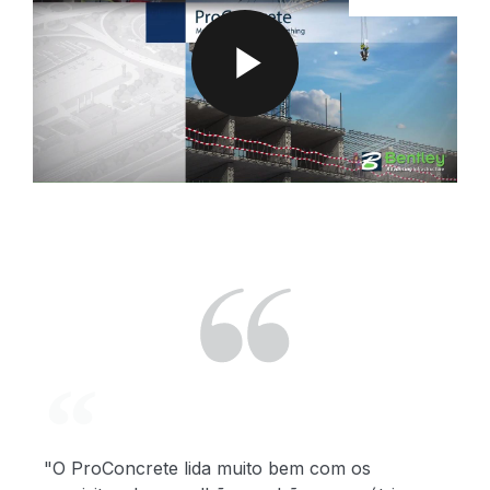
P
L
A
Y
"O ProConcrete lida muito bem com os