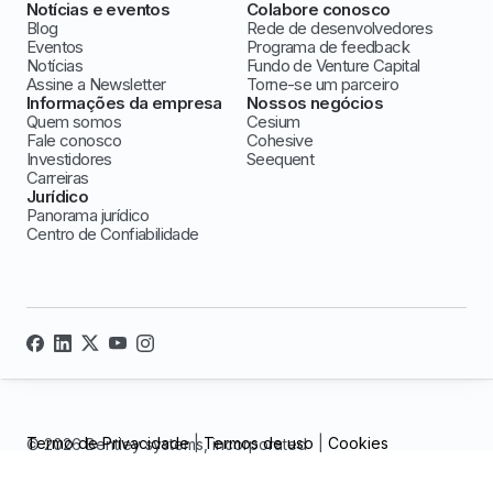
Notícias e eventos
Colabore conosco
Blog
Rede de desenvolvedores
Eventos
Programa de feedback
Notícias
Fundo de Venture Capital
Assine a Newsletter
Torne-se um parceiro
Informações da empresa
Nossos negócios
Quem somos
Cesium
Fale conosco
Cohesive
Investidores
Seequent
Carreiras
Jurídico
Panorama jurídico
Centro de Confiabilidade
Termo de Privacidade
|
Termos de uso
|
Cookies
© 2026 Bentley systems, incorporated