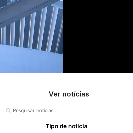
Ver notícias
Pesquisa de notícias
Pesquisar conteúdo
Tipo de notícia