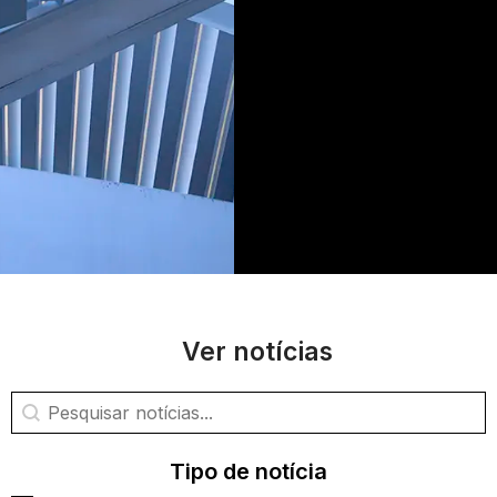
Ver notícias
Pesquisa de notícias
Pesquisar conteúdo
Tipo de notícia