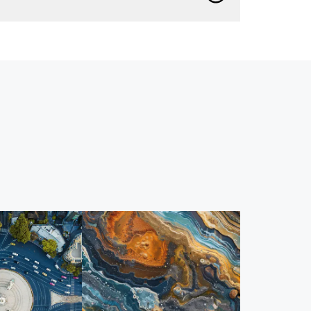
Beneficie-se de padrões abertos, tecnologias
de código aberto e APIs abertas, para que os
dados possam fluir sem problemas em todo o
seu ecossistema.
Seus dados são seus, sempre
Tenha certeza de que não usaremos seus
dados para treinar a IA sem o seu consentimento.
Não há conflito entre custo e carbono
Melhore a gestão de projetos e o desempenho
dos ativos, além de reduzir o carbono e mitigar
os impactos climáticos.