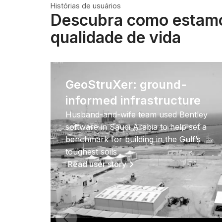
Histórias de usuários
Descubra como estamo
qualidade de vida
GeoStruXer: ground-
informed infrastructure
Husband-and-wife team used Bentley
software in Saudi Arabia to help set a
benchmark for building in the Gulf’s
toughest soils
Read user story