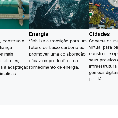
Energia
Cidades
e, construa e
Viabilize a transição para um
Conecte os mu
virtual para pl
fiança
futuro de baixo carbono ao
construir e o
os mais
promover uma colaboração
seus projetos 
esilientes,
eficaz na produção e no
infraestrutur
a a adaptação
fornecimento de energia.
gêmeos digitai
Saiba mais
imáticas.
por IA.
Saiba mais