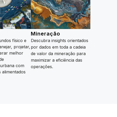
Mineração
ndos físico e
Descubra insights orientados
anejar, projetar,
por dados em toda a cadeia
perar melhor
de valor da mineração para
de
maximizar a eficiência das
a urbana com
operações.
s alimentados
Saiba mais