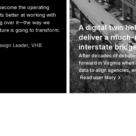
ll become the operating
ets better at working with
ng over it—the way we
A digital twin h
ture is going to transform.
deliver a much
esign Leader, VHB
interstate bridg
After decades of debates
forward in Virginia whe
data to align agencies, e
Read user story