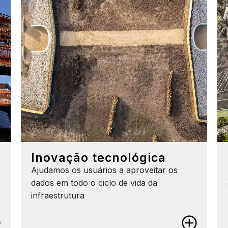
Inovação tecnológica
Ajudamos os usuários a aproveitar os
dados em todo o ciclo de vida da
infraestrutura
Inovação tecnológica
Descubra o valor dos dados