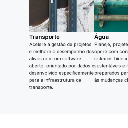
Transporte
Água
Acelere a gestão de projetos
Planeje, projet
e melhore o desempenho dos
opere com con
ativos com um software
sistemas hídric
aberto, orientado por dados e
sustentáveis e r
desenvolvido especificamente
preparados par
para a infraestrutura de
às mudanças cl
Saiba mais
transporte.
Saiba mais