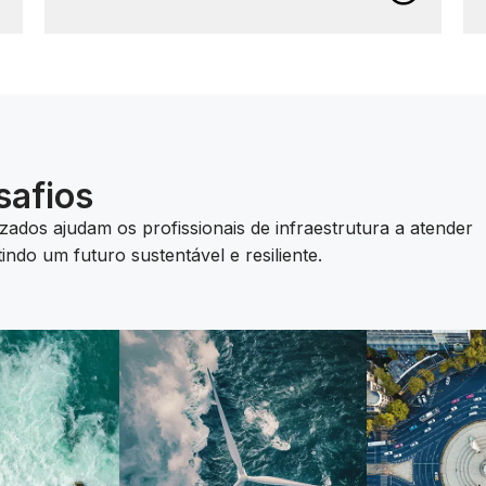
Gerencie e use melhor os dados, não importa
onde ou como eles foram criados, com nosso
software aberto de gêmeos digitais.
Aumente a produtividade com a IA
Aumente a produtividade e melhore os
resultados em sua empresa com nossos
safios
aplicativos de engenharia baseados em IA.
zados ajudam os profissionais de infraestrutura a atender
Conheça os recursos geoespaciais em
ndo um futuro sustentável e resiliente.
3D
Melhore a forma como você pesquisa, consulta,
visualiza e analisa seus ativos com nossos
recursos geoespaciais em 3D.