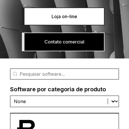
Loja on-line
Contato comercial
Pesquisa de software
Pesquisar conteúdo
Software por categoria de produto
Software por categoria de produto
Software por categoria de produto