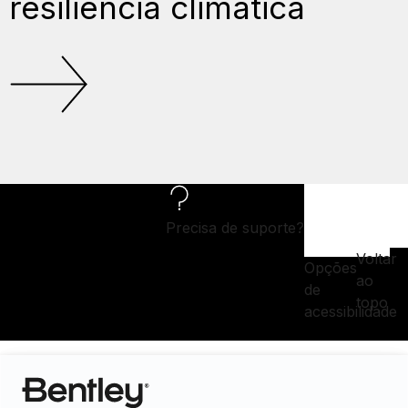
resiliência climática
Precisa de suporte?
Voltar
Opções
ao
de
topo
acessibilidade